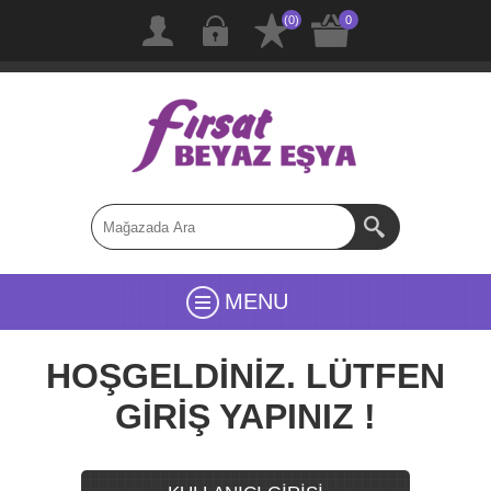
(0)
0
MENU
HOŞGELDİNİZ. LÜTFEN
GİRİŞ YAPINIZ !