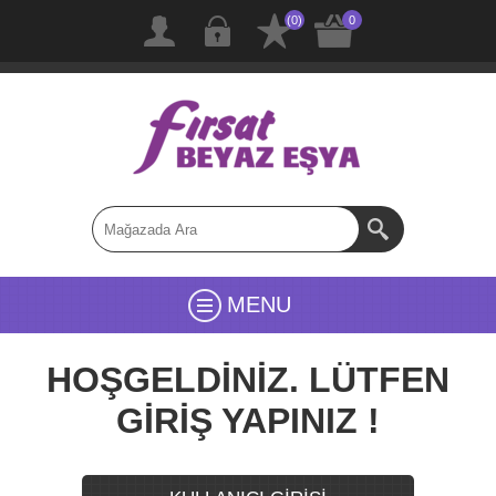
(0)
0
MENU
HOŞGELDİNİZ. LÜTFEN
GİRİŞ YAPINIZ !