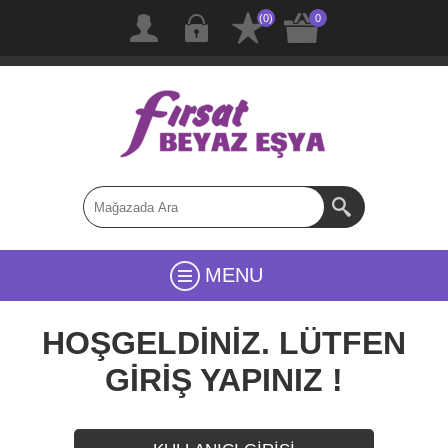
(0)
0
MENU
HOŞGELDİNİZ. LÜTFEN
GİRİŞ YAPINIZ !