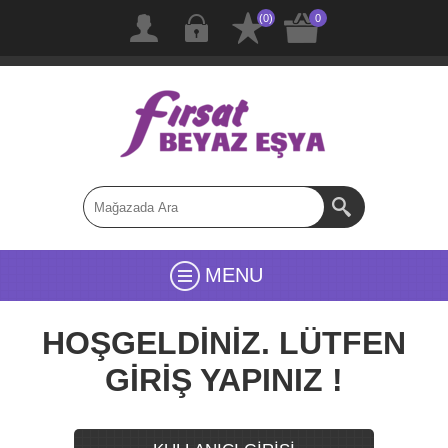
(0)
0
MENU
HOŞGELDİNİZ. LÜTFEN
GİRİŞ YAPINIZ !