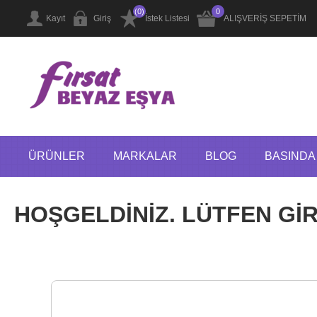
(0)
0
Kayıt
Giriş
İstek Listesi
ALIŞVERİŞ SEPETİM
ÜRÜNLER
MARKALAR
BLOG
BASINDA 
HOŞGELDİNİZ. LÜTFEN GİRİ