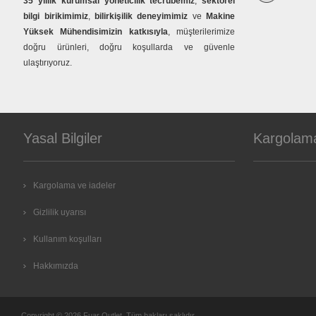
35 yıllık kurumsal yöneticilik tecrübemiz
,
sektörel
bilgi birikimimiz
,
bilirkişilik deneyimimiz
ve
Makine
Yüksek Mühendisimizin katkısıyla
, müşterilerimize
doğru ürünleri, doğru koşullarda ve güvenle
ulaştırıyoruz.
Yasal Bilgiler
Kargolam
Kargolama ve iadeler
Gizlilik uyarısı
Kullanım koşulları
Hakkımızda
Copyright © 2026 Fuar Outlet. Tüm hakları saklıdır.