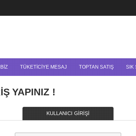
BIZ
TÜKETICIYE MESAJ
TOPTAN SATIŞ
SIK
Ş YAPINIZ !
KULLANICI GİRİŞİ