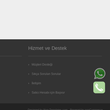
Hizmet ve Destek
Müşteri Desteği
Sıkça Sorulan Sorular
İletişim
Satıcı Hesabı için Başvur
Designed by
Nop-Templates.com
Powered by
nopCommerce