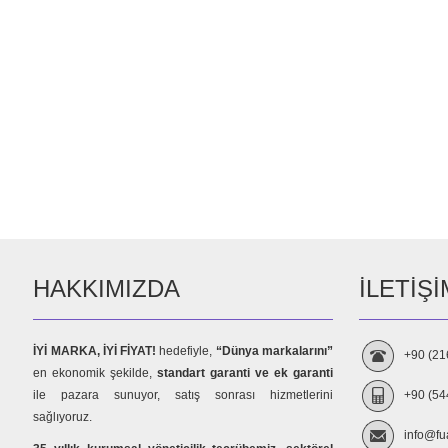
HAKKIMIZDA
İLETIŞI
İYİ MARKA, İYİ FİYAT!
hedefiyle,
“Dünya markalarını”
+90 (21
en ekonomik şekilde,
standart garanti ve ek garanti
ile pazara sunuyor, satış sonrası hizmetlerini
+90 (54
sağlıyoruz.
info@fu