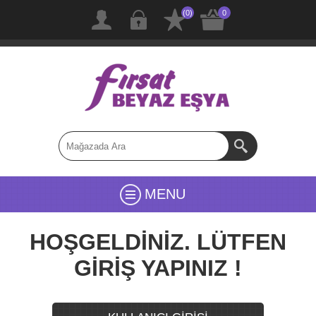
(0)
0
MENU
HOŞGELDİNİZ. LÜTFEN
GİRİŞ YAPINIZ !