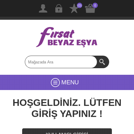
(0)
0
MENU
HOŞGELDİNİZ. LÜTFEN
GİRİŞ YAPINIZ !