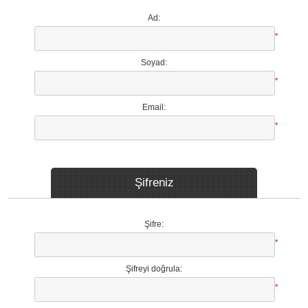
Ad:
*
Soyad:
*
Email:
*
Şifreniz
Şifre:
*
Şifreyi doğrula:
*