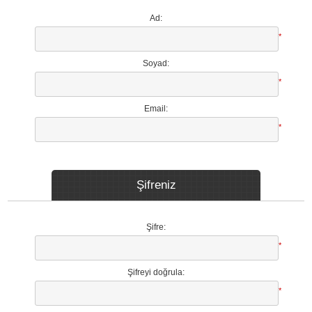
Ad:
*
Soyad:
*
Email:
*
Şifreniz
Şifre:
*
Şifreyi doğrula:
*