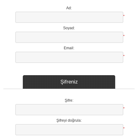
Ad:
*
Soyad:
*
Email:
*
Şifreniz
Şifre:
*
Şifreyi doğrula:
*