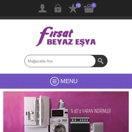
(0)
0
MENU