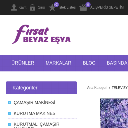
(0)
0
Kayıt
Giriş
İstek Listesi
ALIŞVERİŞ SEPETİM
ÜRÜNLER
MARKALAR
BLOG
BASINDA 
Kategoriler
Ana Kategori
/
TELEVİZY
ÇAMAŞIR MAKİNESİ
KURUTMA MAKİNESİ
KURUTMALI ÇAMAŞIR