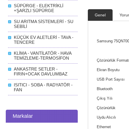
SÜPÜRGE - ELEKTRİKLİ
+ŞARZLI SÜPÜRGE
Genel
Yoru
SU ARITMA SİSTEMLERİ - SU
SEBİLİ
KÜÇÜK EV ALETLERİ - TAVA -
Samsung 75QN700C 
TENCERE
KLİMA - VANTİLATÖR - HAVA
TEMİZLEME-TERMOSİFON
Çözünürlük Format
ANKASTRE SETLER -
Ekran Boyutu
FIRIN+OCAK DAVLUMBAZ
USB Port Sayısı
ISITICI - SOBA - RADYATÖR -
Bluetooth
FAN
Çıkış Yılı
Çözünürlük
Markalar
Uydu Alıcılı
Ethernet