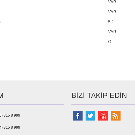
: VAR
: VAR
u
: 5.2
: VAR
: G
M
BIZI TAKIP EDIN
6) 315 8 999
4) 315 8 999