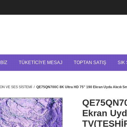
BIZ
TÜKETICIYE MESAJ
TOPTAN SATIŞ
SIK
ON VE SES SİSTEMİ
/
QE75QN700C 8K Ultra HD 75" 190 Ekran Uydu Alıcılı
QE75QN700
Ekran Uyd
TV(TEŞHİ