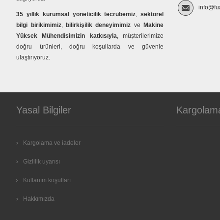
info@fu
35 yıllık kurumsal yöneticilik tecrübemiz
,
sektörel
bilgi birikimimiz
,
bilirkişilik deneyimimiz
ve
Makine
Yüksek Mühendisimizin katkısıyla
, müşterilerimize
doğru ürünleri, doğru koşullarda ve güvenle
ulaştırıyoruz.
Yasal Bilgiler
Kargolam
Kargolama ve iadeler
Gizlilik uyarısı
Kullanım koşulları
Hakkımızda