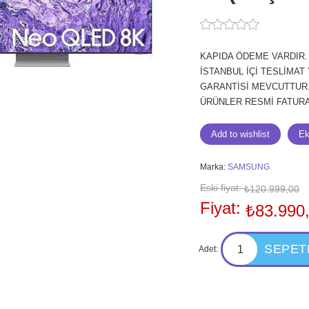
KAPIDA ÖDEME VARDIR
İSTANBUL İÇİ TESLİMAT
GARANTİSİ MEVCUTTUR. 
ÜRÜNLER RESMİ FATURAL
Marka:
SAMSUNG
Eski fiyat:
₺120.999,00
Fiyat:
₺83.990
Adet: