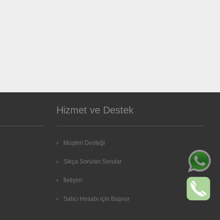
Hizmet ve Destek
Müşteri Desteği
Sıkça Sorulan Sorular
İletişim
Satıcı Hesabı için Başvur