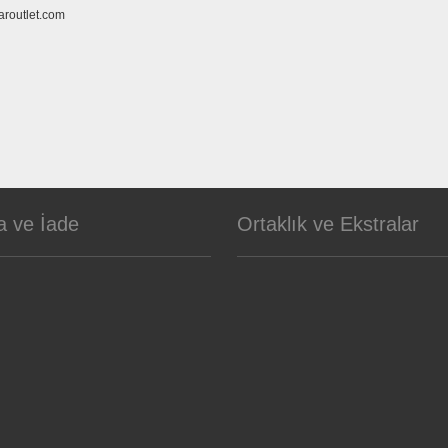
aroutlet.com
a ve İade
Ortaklık ve Ekstralar