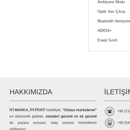
Ambiyans Modu
Optik Ses Çıkışı
Bluetooth Versiyon
HDR10+
Enerji Sınıfı
HAKKIMIZDA
İLETIŞI
İYİ MARKA, İYİ FİYAT!
hedefiyle,
“Dünya markalarını”
+90 (21
en ekonomik şekilde,
standart garanti ve ek garanti
ile pazara sunuyor, satış sonrası hizmetlerini
+90 (54
sağlıyoruz.