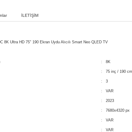
mlar
İLETİŞİM
8K Ultra HD 75" 190 Ekran Uydu Alıcılı Smart Neo QLED TV
ı
: 8K
: 75 inç / 190 c
: 3
: VAR
: 2023
: 7680x4320 px
: VAR
: VAR