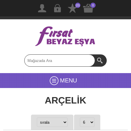
(0)
0
MENU
ARÇELİK