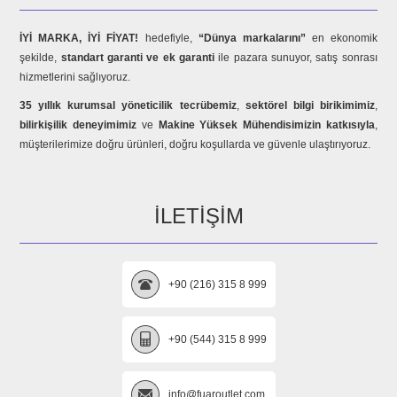
İYİ MARKA, İYİ FİYAT!
hedefiyle,
“Dünya markalarını”
en ekonomik
şekilde,
standart garanti ve ek garanti
ile pazara sunuyor, satış sonrası
hizmetlerini sağlıyoruz.
35 yıllık kurumsal yöneticilik tecrübemiz
,
sektörel bilgi birikimimiz
,
bilirkişilik deneyimimiz
ve
Makine Yüksek Mühendisimizin katkısıyla
,
müşterilerimize doğru ürünleri, doğru koşullarda ve güvenle ulaştırıyoruz.
İLETIŞIM
+90 (216) 315 8 999
+90 (544) 315 8 999
info@fuaroutlet.com