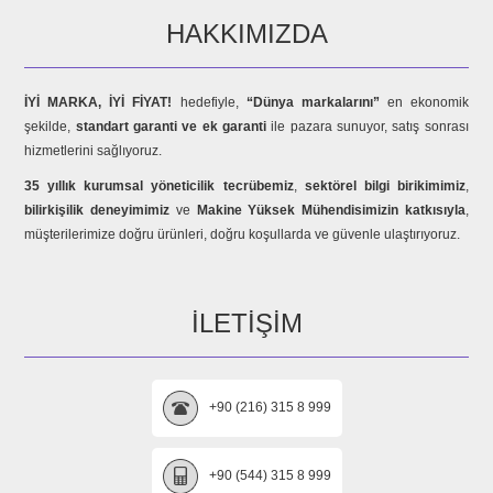
HAKKIMIZDA
İYİ MARKA, İYİ FİYAT!
hedefiyle,
“Dünya markalarını”
en ekonomik
şekilde,
standart garanti ve ek garanti
ile pazara sunuyor, satış sonrası
hizmetlerini sağlıyoruz.
35 yıllık kurumsal yöneticilik tecrübemiz
,
sektörel bilgi birikimimiz
,
bilirkişilik deneyimimiz
ve
Makine Yüksek Mühendisimizin katkısıyla
,
müşterilerimize doğru ürünleri, doğru koşullarda ve güvenle ulaştırıyoruz.
İLETIŞIM
+90 (216) 315 8 999
+90 (544) 315 8 999