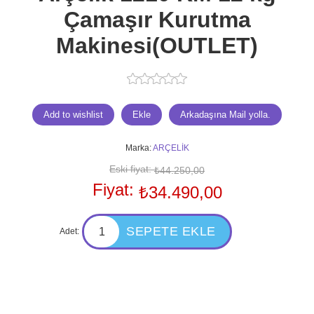
Çamaşır Kurutma
Makinesi(OUTLET)
Marka:
ARÇELİK
Eski fiyat:
₺44.250,00
Fiyat:
₺34.490,00
Adet: