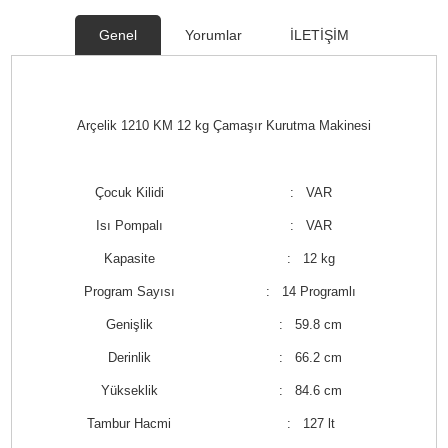
Genel
Yorumlar
İLETİŞİM
Arçelik 1210 KM 12 kg Çamaşır Kurutma Makinesi
Çocuk Kilidi
: VAR
Isı Pompalı
: VAR
Kapasite
: 12 kg
Program Sayısı
: 14 Programlı
Genişlik
: 59.8 cm
Derinlik
: 66.2 cm
Yükseklik
: 84.6 cm
Tambur Hacmi
: 127 lt