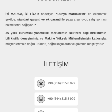
İYİ MARKA, İYİ FİYAT!
hedefiyle,
“Dünya markalarını”
en ekonomik
şekilde,
standart garanti ve ek garanti
ile pazara sunuyor, satış sonrası
hizmetlerini sağlıyoruz.
35 yıllık kurumsal yöneticilik tecrübemiz
,
sektörel bilgi birikimimiz
,
bilirkişilik deneyimimiz
ve
Makine Yüksek Mühendisimizin katkısıyla
,
müşterilerimize doğru ürünleri, doğru koşullarda ve güvenle ulaştırıyoruz.
İLETIŞIM
+90 (216) 315 8 999
+90 (544) 315 8 999