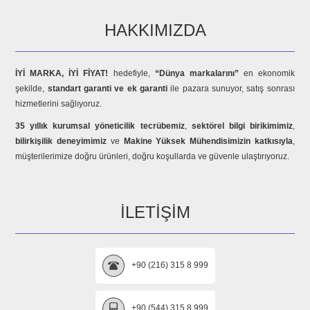
HAKKIMIZDA
İYİ MARKA, İYİ FİYAT!
hedefiyle,
“Dünya markalarını”
en ekonomik
şekilde,
standart garanti ve ek garanti
ile pazara sunuyor, satış sonrası
hizmetlerini sağlıyoruz.
35 yıllık kurumsal yöneticilik tecrübemiz
,
sektörel bilgi birikimimiz
,
bilirkişilik deneyimimiz
ve
Makine Yüksek Mühendisimizin katkısıyla
,
müşterilerimize doğru ürünleri, doğru koşullarda ve güvenle ulaştırıyoruz.
İLETIŞIM
+90 (216) 315 8 999
+90 (544) 315 8 999