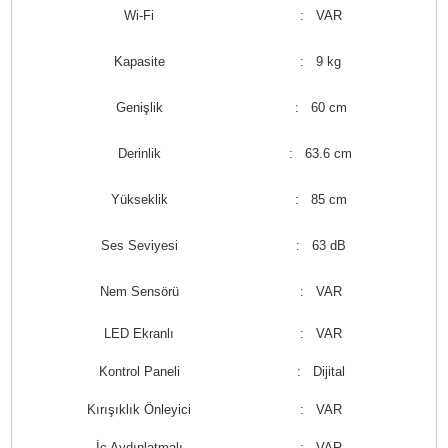
Wi-Fi
: VAR
Kapasite
: 9 kg
Genişlik
: 60 cm
Derinlik
: 63.6 cm
Yükseklik
: 85 cm
Ses Seviyesi
: 63 dB
Nem Sensörü
: VAR
LED Ekranlı
: VAR
Kontrol Paneli
: Dijital
Kırışıklık Önleyici
: VAR
İç Aydınlatmalı
: VAR