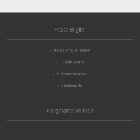
Yasal Bilgiler
Kargolama ve iadeler
Gizlilik uyarısı
Kullanım koşulları
Hakkımızda
Kargolama ve İade