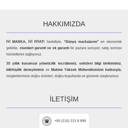
HAKKIMIZDA
İYİ MARKA, İYİ FİYAT!
hedefiyle,
“Dünya markalarını”
en ekonomik
şekilde,
standart garanti ve ek garanti
ile pazara sunuyor, satış sonrası
hizmetlerini sağlıyoruz.
35 yıllık kurumsal yöneticilik tecrübemiz
,
sektörel bilgi birikimimiz
,
bilirkişilik deneyimimiz
ve
Makine Yüksek Mühendisimizin katkısıyla
,
müşterilerimize doğru ürünleri, doğru koşullarda ve güvenle ulaştırıyoruz.
İLETIŞIM
+90 (216) 315 8 999