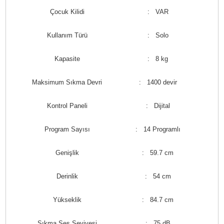
Çocuk Kilidi
: VAR
Kullanım Türü
: Solo
Kapasite
: 8 kg
Maksimum Sıkma Devri
: 1400 devir
Kontrol Paneli
: Dijital
Program Sayısı
: 14 Programlı
Genişlik
: 59.7 cm
Derinlik
: 54 cm
Yükseklik
: 84.7 cm
Sıkma Ses Seviyesi
: 75 dB