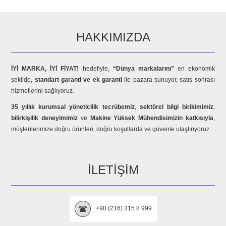
HAKKIMIZDA
İYİ MARKA, İYİ FİYAT!
hedefiyle,
“Dünya markalarını”
en ekonomik
şekilde,
standart garanti ve ek garanti
ile pazara sunuyor, satış sonrası
hizmetlerini sağlıyoruz.
35 yıllık kurumsal yöneticilik tecrübemiz
,
sektörel bilgi birikimimiz
,
bilirkişilik deneyimimiz
ve
Makine Yüksek Mühendisimizin katkısıyla
,
müşterilerimize doğru ürünleri, doğru koşullarda ve güvenle ulaştırıyoruz.
İLETIŞIM
+90 (216) 315 8 999