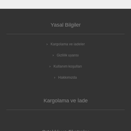
Yasal Bilgiler
Kargolama ve iadeler
Gizlilik uyarısı
Kullanım koşulları
Hakkımızda
Kargolama ve İade