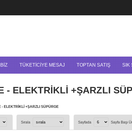
BIZ
TÜKETICIYE MESAJ
TOPTAN SATIŞ
SIK
 - ELEKTRİKLİ +ŞARZLI SÜ
 - ELEKTRİKLİ +ŞARZLI SÜPÜRGE
Sırala
Sayfada
Sayfa Başı Ü