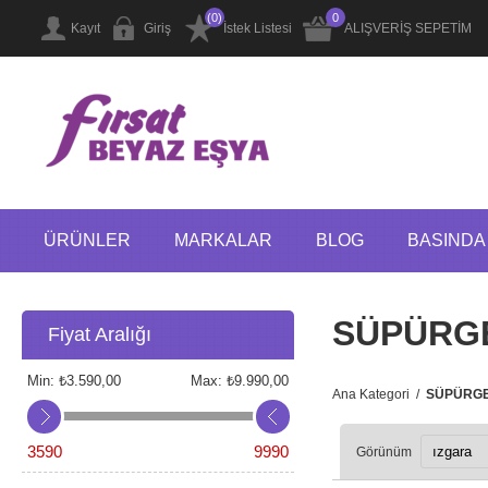
(0)
0
Kayıt
Giriş
İstek Listesi
ALIŞVERİŞ SEPETİM
ÜRÜNLER
MARKALAR
BLOG
BASINDA 
SÜPÜRGE
Fiyat Aralığı
Min:
₺3.590,00
Max:
₺9.990,00
Ana Kategori
/
SÜPÜRGE
3590
9990
Görünüm