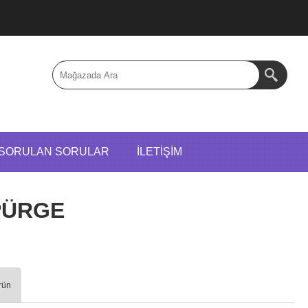
 SORULAN SORULAR
İLETIŞIM
PÜRGE
rün