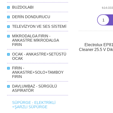
YAPILMAKTADIR
SATILMAKTAD
BUZDOLABI
₺14.333
MEVCUTTUR. 2 Y
EK GARANTİ YAP
DERİN DONDURUCU
FATURALIDIR. NA
FİYATA DAHİLDİ
TELEVİZYON VE SES SİSTEMİ
MİKRODALGA FIRIN -
ANKASTRE MİKRODALGA
FIRIN
Electrolux EP
Cleaner 25.5 V Di
OCAK - ANKASTRE+SETÜSTÜ
OUT
OCAK
FIRIN -
ANKASTRE+SOLO+TAMBOY
FIRIN
DAVLUMBAZ - SÜRGÜLÜ
ASPİRATÖR
SÜPÜRGE - ELEKTRİKLİ
+ŞARZLI SÜPÜRGE