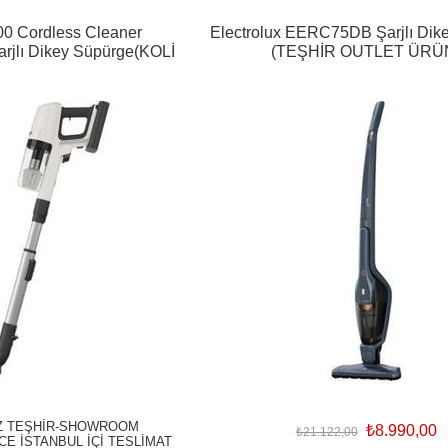
800 Cordless Cleaner
Electrolux EERC75DB Şarjlı Dik
jlı Dikey Süpürge(KOLİ
(TEŞHİR OUTLET ÜRÜ
ASARLI)
Z TEŞHİR-SHOWROOM
₺8.990,00
₺21.122,00
E İSTANBUL İÇİ TESLİMAT