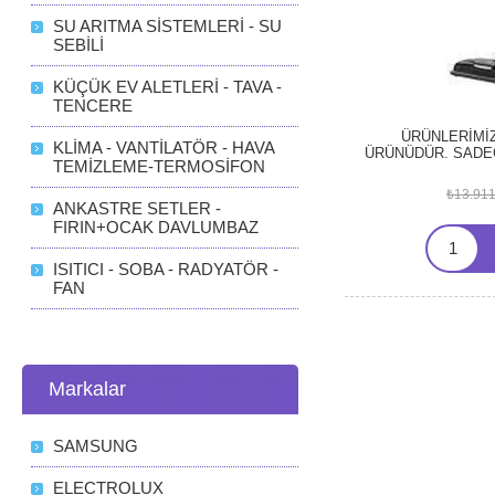
SU ARITMA SİSTEMLERİ - SU
SEBİLİ
KÜÇÜK EV ALETLERİ - TAVA -
TENCERE
ÜRÜNLERİMİ
KLİMA - VANTİLATÖR - HAVA
ÜRÜNÜDÜR. SADEC
TEMİZLEME-TERMOSİFON
YAPILMAKTADIR
SATILMAKTAD
₺13.911
MEVCUTTUR. 2 Y
ANKASTRE SETLER -
EK GARANTİ YAP
FIRIN+OCAK DAVLUMBAZ
FATURALIDIR. NA
FİYATA DAHİLDİ
ISITICI - SOBA - RADYATÖR -
FAN
Markalar
SAMSUNG
ELECTROLUX