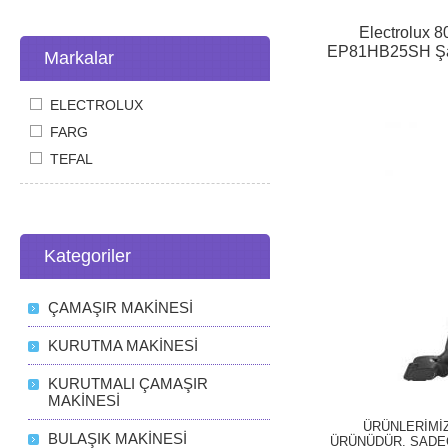
Electrolux 
EP81HB25SH Şar
Markalar
H
ELECTROLUX
FARG
TEFAL
Kategoriler
ÇAMAŞIR MAKİNESİ
KURUTMA MAKİNESİ
KURUTMALI ÇAMAŞIR
MAKİNESİ
ÜRÜNLERİMİ
BULAŞIK MAKİNESİ
ÜRÜNÜDÜR. SADEC