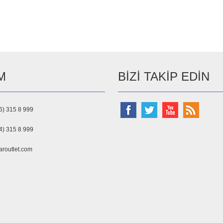
M
BIZI TAKIP EDIN
6) 315 8 999
4) 315 8 999
aroutlet.com