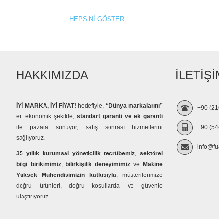
HEPSINI GÖSTER
HAKKIMIZDA
İLETIŞI
İYİ MARKA, İYİ FİYAT!
hedefiyle,
“Dünya markalarını”
+90 (21
en ekonomik şekilde,
standart garanti ve ek garanti
ile pazara sunuyor, satış sonrası hizmetlerini
+90 (54
sağlıyoruz.
info@fu
35 yıllık kurumsal yöneticilik tecrübemiz
,
sektörel
bilgi birikimimiz
,
bilirkişilik deneyimimiz
ve
Makine
Yüksek Mühendisimizin katkısıyla
, müşterilerimize
doğru ürünleri, doğru koşullarda ve güvenle
ulaştırıyoruz.