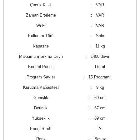
Çocuk Kilidi
: VAR
Zaman Erteleme
: VAR
Wi-Fi
: VAR
Kullanım Türü
: Solo
Kapasite
: 11 kg
Maksimum Sıkma Devri
: 1400 devir
Kontrol Paneli
: Dijital
Program Sayısı
: 15 Programlı
Kurutma Kapasitesi
: 9 kg
Genişlik
: 60 cm
Derinlik
: 67 cm
Yükseklik
: 89 cm
Enerji Sınıfı
: A
Renk
: Beyaz