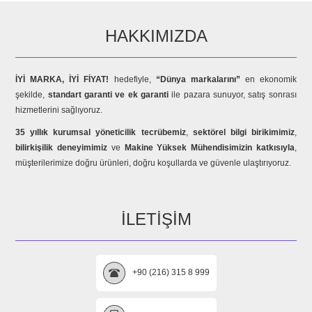
HAKKIMIZDA
İYİ MARKA, İYİ FİYAT!
hedefiyle,
“Dünya markalarını”
en ekonomik
şekilde,
standart garanti ve ek garanti
ile pazara sunuyor, satış sonrası
hizmetlerini sağlıyoruz.
35 yıllık kurumsal yöneticilik tecrübemiz
,
sektörel bilgi birikimimiz
,
bilirkişilik deneyimimiz
ve
Makine Yüksek Mühendisimizin katkısıyla
,
müşterilerimize doğru ürünleri, doğru koşullarda ve güvenle ulaştırıyoruz.
İLETIŞIM
+90 (216) 315 8 999