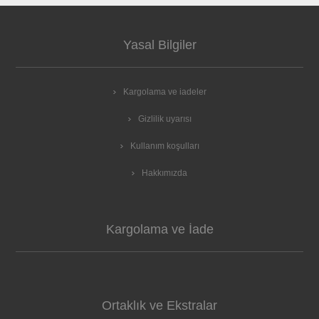
Yasal Bilgiler
Kargolama ve iadeler
Gizlilik uyarısı
Kullanım koşulları
Hakkımızda
Kargolama ve İade
Ortaklık ve Ekstralar