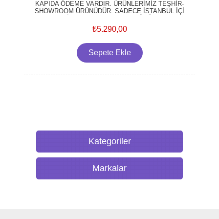
KAPIDA ÖDEME VARDIR. ÜRÜNLERİMİZ TEŞHİR-
SHOWROOM ÜRÜNÜDÜR. SADECE İSTANBUL İÇİ
TESLİMAT YAPILMAKTADIR. ÜRÜNLER
AMBALAJSIZ SATILMAKTADIR. 2 YIL GARANTİSİ
₺5.290,00
MEVCUTTUR. 3 YIL DA OPSİYONEL OLARAK EK
GARANTİ YAPILABİLİR. ÜRÜNLER RESMİ
FATURALIDIR. NAKLİYE, MONTAJ VE TANITIM
FİYATA DAHİLDİR.
Kategoriler
Markalar