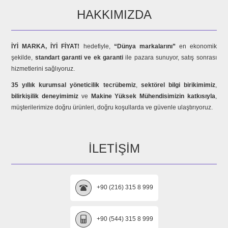
HAKKIMIZDA
İYİ MARKA, İYİ FİYAT!
hedefiyle,
“Dünya markalarını”
en ekonomik
şekilde,
standart garanti ve ek garanti
ile pazara sunuyor, satış sonrası
hizmetlerini sağlıyoruz.
35 yıllık kurumsal yöneticilik tecrübemiz
,
sektörel bilgi birikimimiz
,
bilirkişilik deneyimimiz
ve
Makine Yüksek Mühendisimizin katkısıyla
,
müşterilerimize doğru ürünleri, doğru koşullarda ve güvenle ulaştırıyoruz.
İLETIŞIM
+90 (216) 315 8 999
+90 (544) 315 8 999