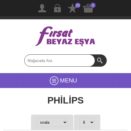
(0)
0
MENU
PHİLİPS