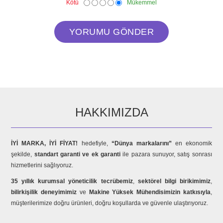
Kötü
Mükemmel
HAKKIMIZDA
İYİ MARKA, İYİ FİYAT!
hedefiyle,
“Dünya markalarını”
en ekonomik
şekilde,
standart garanti ve ek garanti
ile pazara sunuyor, satış sonrası
hizmetlerini sağlıyoruz.
35 yıllık kurumsal yöneticilik tecrübemiz
,
sektörel bilgi birikimimiz
,
bilirkişilik deneyimimiz
ve
Makine Yüksek Mühendisimizin katkısıyla
,
müşterilerimize doğru ürünleri, doğru koşullarda ve güvenle ulaştırıyoruz.