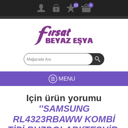
(0)
0
MENU
Için ürün yorumu
SAMSUNG
RL4323RBAWW KOMBİ