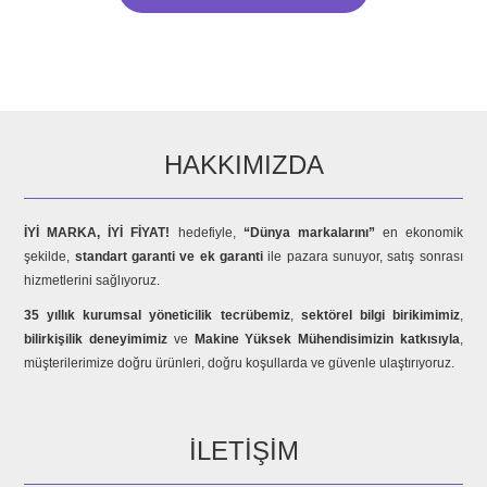
HAKKIMIZDA
İYİ MARKA, İYİ FİYAT!
hedefiyle,
“Dünya markalarını”
en ekonomik
şekilde,
standart garanti ve ek garanti
ile pazara sunuyor, satış sonrası
hizmetlerini sağlıyoruz.
35 yıllık kurumsal yöneticilik tecrübemiz
,
sektörel bilgi birikimimiz
,
bilirkişilik deneyimimiz
ve
Makine Yüksek Mühendisimizin katkısıyla
,
müşterilerimize doğru ürünleri, doğru koşullarda ve güvenle ulaştırıyoruz.
İLETIŞIM