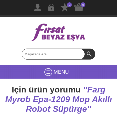
(0)
0
MENU
Için ürün yorumu
Farg
Myrob Epa-1209 Mop Akıllı
Robot Süpürge