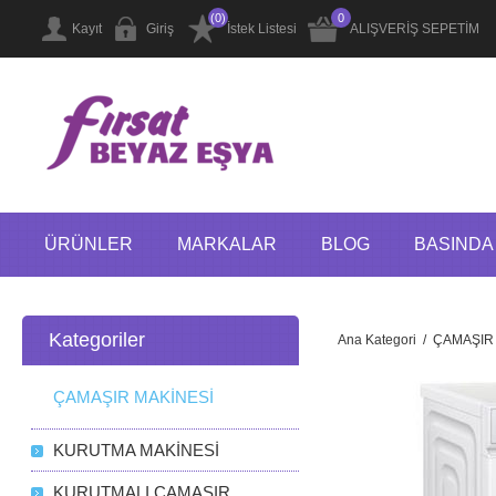
(0)
0
Kayıt
Giriş
İstek Listesi
ALIŞVERİŞ SEPETİM
ÜRÜNLER
MARKALAR
BLOG
BASINDA 
Kategoriler
Ana Kategori
/
ÇAMAŞIR
ÇAMAŞIR MAKİNESİ
KURUTMA MAKİNESİ
KURUTMALI ÇAMAŞIR