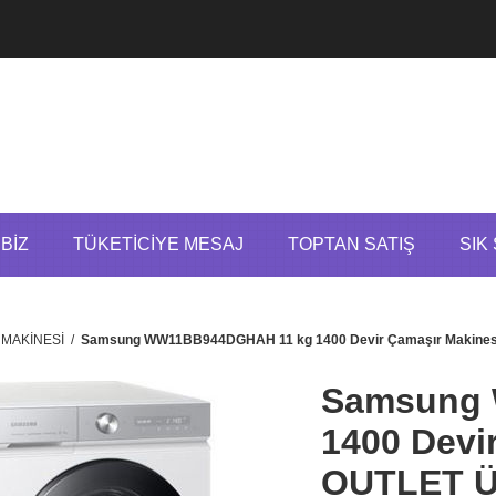
BIZ
TÜKETICIYE MESAJ
TOPTAN SATIŞ
SIK
 MAKİNESİ
/
Samsung WW11BB944DGHAH 11 kg 1400 Devir Çamaşır Makines
Samsung
1400 Devi
OUTLET 