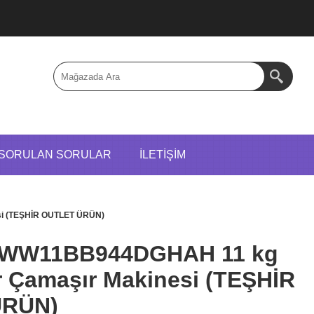
 SORULAN SORULAR
İLETIŞIM
i (TEŞHİR OUTLET ÜRÜN)
 WW11BB944DGHAH 11 kg
r Çamaşır Makinesi (TEŞHİR
ÜRÜN)