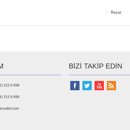
: Beyaz
M
BIZI TAKIP EDIN
6) 315 8 999
4) 315 8 999
aroutlet.com