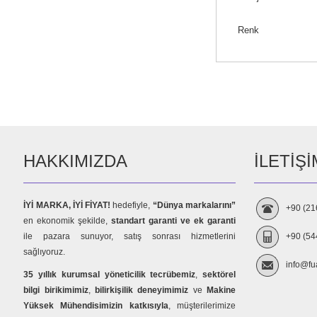
Renk
HAKKIMIZDA
İLETIŞI
İYİ MARKA, İYİ FİYAT!
hedefiyle,
“Dünya markalarını”
+90 (21
en ekonomik şekilde,
standart garanti ve ek garanti
ile pazara sunuyor, satış sonrası hizmetlerini
+90 (54
sağlıyoruz.
info@fu
35 yıllık kurumsal yöneticilik tecrübemiz
,
sektörel
bilgi birikimimiz
,
bilirkişilik deneyimimiz
ve
Makine
Yüksek Mühendisimizin katkısıyla
, müşterilerimize