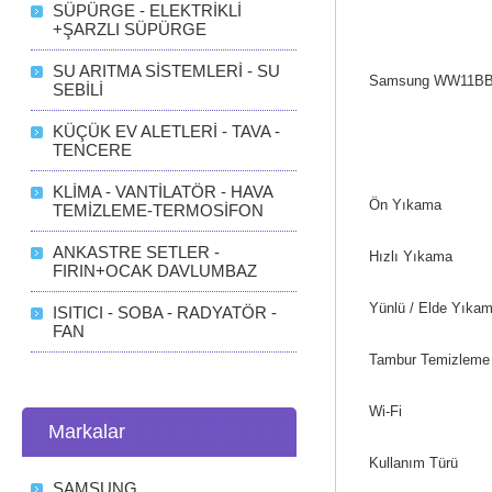
SÜPÜRGE - ELEKTRİKLİ
+ŞARZLI SÜPÜRGE
SU ARITMA SİSTEMLERİ - SU
Samsung WW11BB94
SEBİLİ
KÜÇÜK EV ALETLERİ - TAVA -
TENCERE
KLİMA - VANTİLATÖR - HAVA
Ön Yıkama
TEMİZLEME-TERMOSİFON
ANKASTRE SETLER -
Hızlı Yıkama
FIRIN+OCAK DAVLUMBAZ
Yünlü / Elde Yıka
ISITICI - SOBA - RADYATÖR -
FAN
Tambur Temizleme
Wi-Fi
Markalar
Kullanım Türü
SAMSUNG