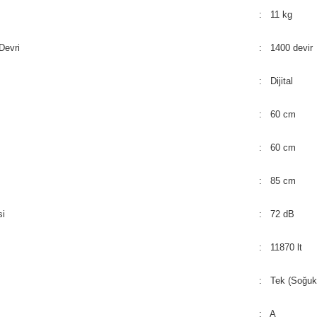
: 11 kg
Devri
: 1400 devir
: Dijital
: 60 cm
: 60 cm
: 85 cm
si
: 72 dB
: 11870 lt
: Tek (Soğuk
: A