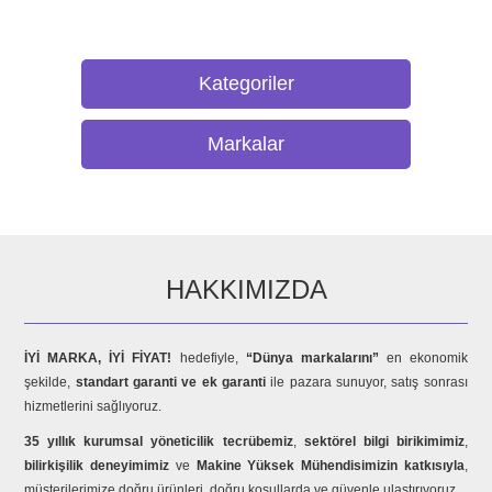
Kategoriler
Markalar
HAKKIMIZDA
İYİ MARKA, İYİ FİYAT!
hedefiyle,
“Dünya markalarını”
en ekonomik
şekilde,
standart garanti ve ek garanti
ile pazara sunuyor, satış sonrası
hizmetlerini sağlıyoruz.
35 yıllık kurumsal yöneticilik tecrübemiz
,
sektörel bilgi birikimimiz
,
bilirkişilik deneyimimiz
ve
Makine Yüksek Mühendisimizin katkısıyla
,
müşterilerimize doğru ürünleri, doğru koşullarda ve güvenle ulaştırıyoruz.