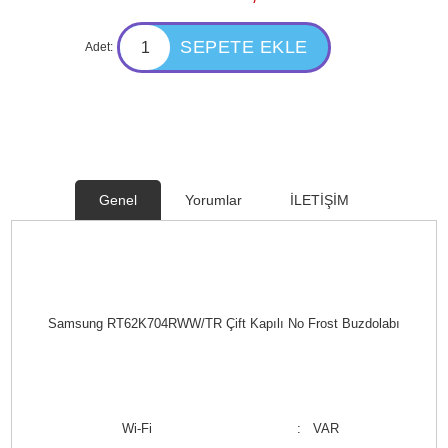
Adet:
Genel
Yorumlar
İLETİŞİM
Samsung RT62K704RWW/TR Çift Kapılı No Frost Buzdolabı
Wi-Fi
: VAR